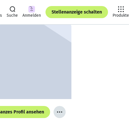
Stellenanzeige schalten
ts
Suche
Anmelden
Produkte
anzes Profil ansehen