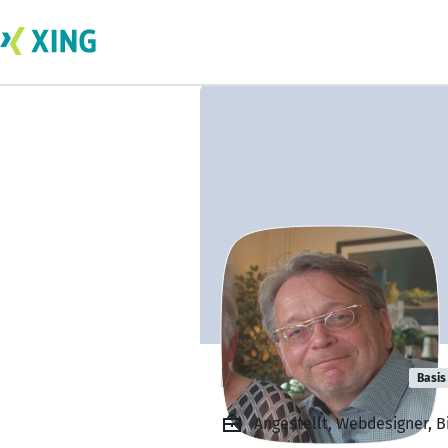
Dirk Verheyen
Basis
Angestellt, Webdesigner, B