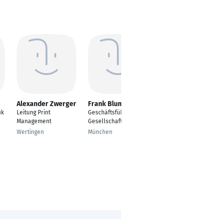
Alexander Zwerger
Frank Blum
Flo Schneider
ik
Leitung Print
Geschäftsführender
Kameramann, Editor,
Management
Gesellschafter
VJ
Wertingen
München
Berlin