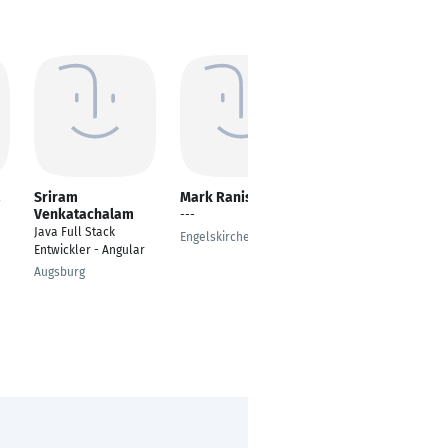
a
Sriram
Mark Ranishka
Lisandro A.
Venkatachalam
Cesaratto
---
Java Full Stack
Data Scientist &
Engelskirchen
Entwickler - Angular
Process Analyst
Augsburg
Trier