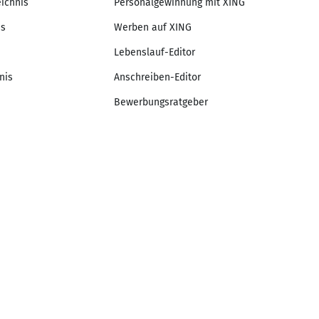
eichnis
Personalgewinnung mit XING
is
Werben auf XING
Lebenslauf-Editor
nis
Anschreiben-Editor
Bewerbungsratgeber