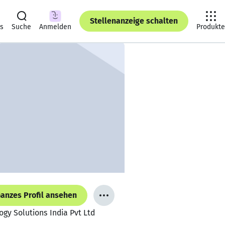
Stellenanzeige schalten
ts
Suche
Anmelden
Produkte
anzes Profil ansehen
ogy Solutions India Pvt Ltd