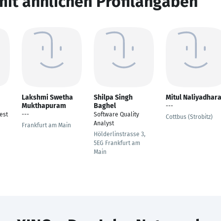
mit ähnlichen Profilangaben
Lakshmi Swetha
Shilpa Singh
Mitul Naliyadhar
Mukthapuram
Baghel
---
est
---
Software Quality
Cottbus (Strobitz)
Analyst
Frankfurt am Main
Hölderlinstrasse 3,
5EG Frankfurt am
Main