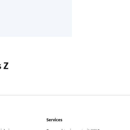
s Z
Services