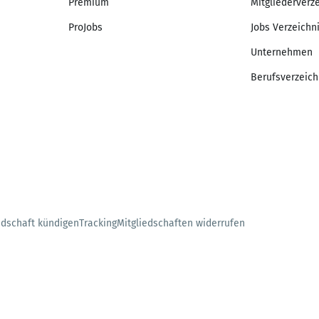
Premium
Mitgliederverz
ProJobs
Jobs Verzeichn
Unternehmen
Berufsverzeich
edschaft kündigen
Tracking
Mitgliedschaften widerrufen