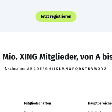
Jetzt registrieren
 Mio. XING Mitglieder, von A bi
Nachname:
A
B
C
D
E
F
G
H
I
J
K
L
M
N
O
P
Q
R
S
T
U
V
W
X
Y
Z
Mitgliedschaften
Hauptbereiche