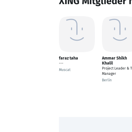
XING Mitglieder 
faraz taha
Ammar Shikh
Khalil
---
Project Leader & T
Muscat
Manager
Berlin