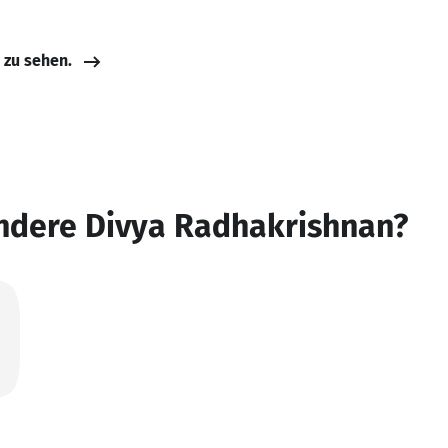
e zu sehen.
andere Divya Radhakrishnan?