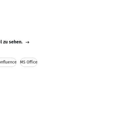
il zu sehen.
onfluence
MS Office