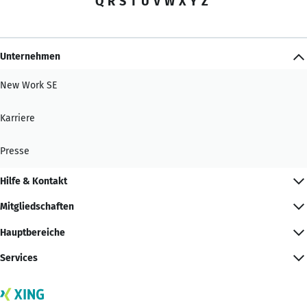
Q
R
S
T
U
V
W
X
Y
Z
Unternehmen
New Work SE
Karriere
Presse
Hilfe & Kontakt
Mitgliedschaften
Hauptbereiche
Services