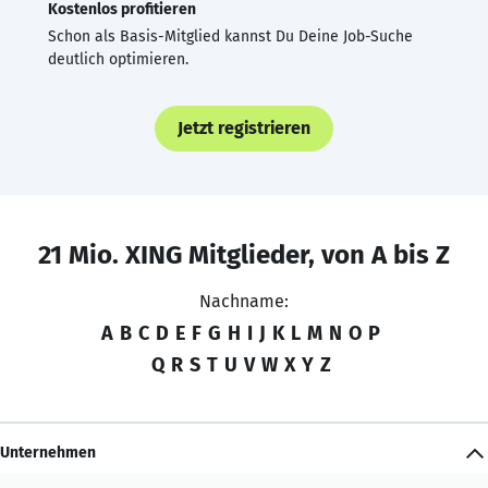
Kostenlos profitieren
Schon als Basis-Mitglied kannst Du Deine Job-Suche
deutlich optimieren.
Jetzt registrieren
21 Mio. XING Mitglieder, von A bis Z
Nachname:
A
B
C
D
E
F
G
H
I
J
K
L
M
N
O
P
Q
R
S
T
U
V
W
X
Y
Z
Unternehmen