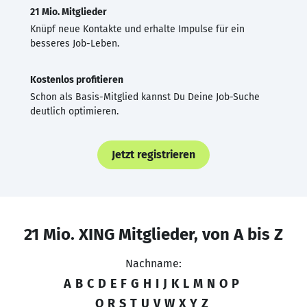
21 Mio. Mitglieder
Knüpf neue Kontakte und erhalte Impulse für ein
besseres Job-Leben.
Kostenlos profitieren
Schon als Basis-Mitglied kannst Du Deine Job-Suche
deutlich optimieren.
Jetzt registrieren
21 Mio. XING Mitglieder, von A bis Z
Nachname:
A
B
C
D
E
F
G
H
I
J
K
L
M
N
O
P
Q
R
S
T
U
V
W
X
Y
Z