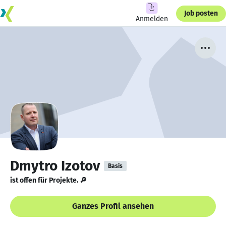
Job posten
Anmelden
Dmytro Izotov
Basis
ist offen für Projekte. 🔎
Ganzes Profil ansehen