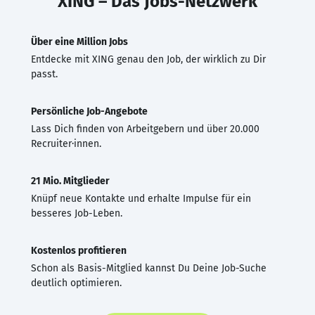
XING – Das Jobs-Netzwerk
Über eine Million Jobs
Entdecke mit XING genau den Job, der wirklich zu Dir
passt.
Persönliche Job-Angebote
Lass Dich finden von Arbeitgebern und über 20.000
Recruiter·innen.
21 Mio. Mitglieder
Knüpf neue Kontakte und erhalte Impulse für ein
besseres Job-Leben.
Kostenlos profitieren
Schon als Basis-Mitglied kannst Du Deine Job-Suche
deutlich optimieren.