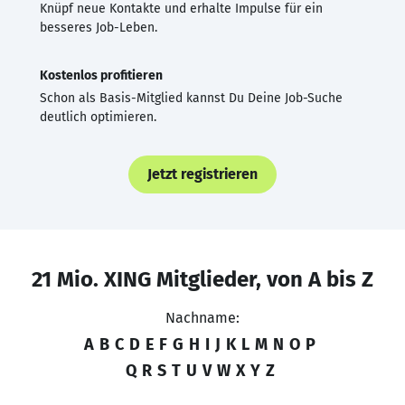
Knüpf neue Kontakte und erhalte Impulse für ein
besseres Job-Leben.
Kostenlos profitieren
Schon als Basis-Mitglied kannst Du Deine Job-Suche
deutlich optimieren.
Jetzt registrieren
21 Mio. XING Mitglieder, von A bis Z
Nachname:
A
B
C
D
E
F
G
H
I
J
K
L
M
N
O
P
Q
R
S
T
U
V
W
X
Y
Z