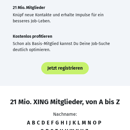
21 Mio. Mitglieder
Knüpf neue Kontakte und erhalte Impulse für ein
besseres Job-Leben.
Kostenlos profitieren
Schon als Basis-Mitglied kannst Du Deine Job-Suche
deutlich optimieren.
Jetzt registrieren
21 Mio. XING Mitglieder, von A bis Z
Nachname:
A
B
C
D
E
F
G
H
I
J
K
L
M
N
O
P