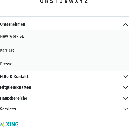
Q
R
S
T
U
V
W
X
Y
Z
Unternehmen
New Work SE
Karriere
Presse
Hilfe & Kontakt
Mitgliedschaften
Hauptbereiche
Services