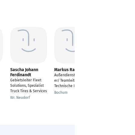
Sascha Johann
Markus Rakowski
Gaurav Singhal
Ferdinandt
Außendienstmitarbeit
Lead operations
Gebietsleiter Fleet
er/ Teamleiter
Bangalore
Solutions, Spezialist
Technische Isolierung
Truck Tires & Services
Bochum
Wr. Neudorf