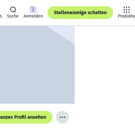
Stellenanzeige schalten
ts
Suche
Anmelden
Produkte
anzes Profil ansehen