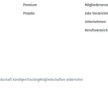
Premium
Mitgliederverz
ProJobs
Jobs Verzeichn
Unternehmen
Berufsverzeich
edschaft kündigen
Tracking
Mitgliedschaften widerrufen