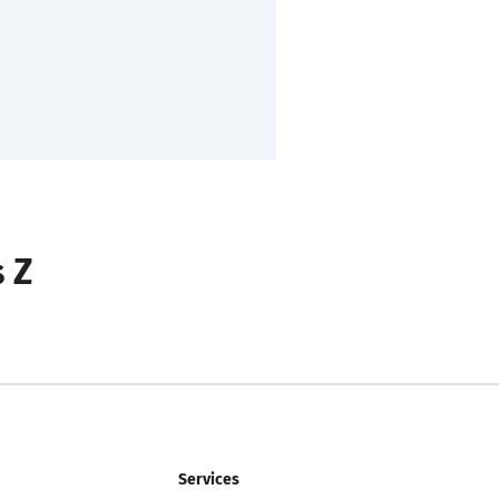
s Z
Services