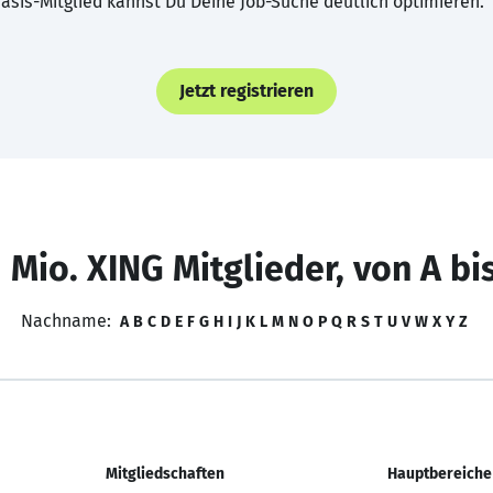
asis-Mitglied kannst Du Deine Job-Suche deutlich optimieren.
Jetzt registrieren
 Mio. XING Mitglieder, von A bi
Nachname:
A
B
C
D
E
F
G
H
I
J
K
L
M
N
O
P
Q
R
S
T
U
V
W
X
Y
Z
Mitgliedschaften
Hauptbereiche