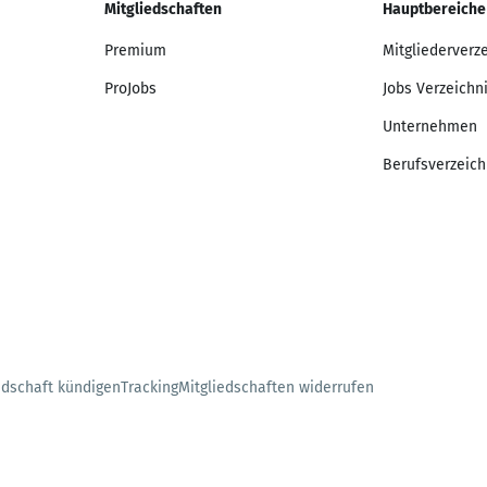
Mitgliedschaften
Hauptbereiche
Premium
Mitgliederverz
ProJobs
Jobs Verzeichn
Unternehmen
Berufsverzeich
edschaft kündigen
Tracking
Mitgliedschaften widerrufen