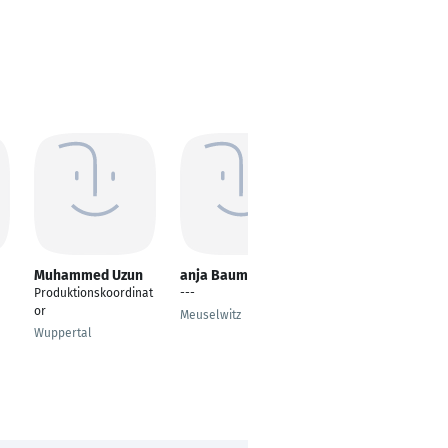
Muhammed Uzun
anja Baumann
Felix Laube
Produktionskoordinat
---
---
or
Meuselwitz
Zwickau
Wuppertal