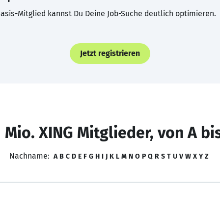
asis-Mitglied kannst Du Deine Job-Suche deutlich optimieren.
Jetzt registrieren
 Mio. XING Mitglieder, von A bi
Nachname:
A
B
C
D
E
F
G
H
I
J
K
L
M
N
O
P
Q
R
S
T
U
V
W
X
Y
Z