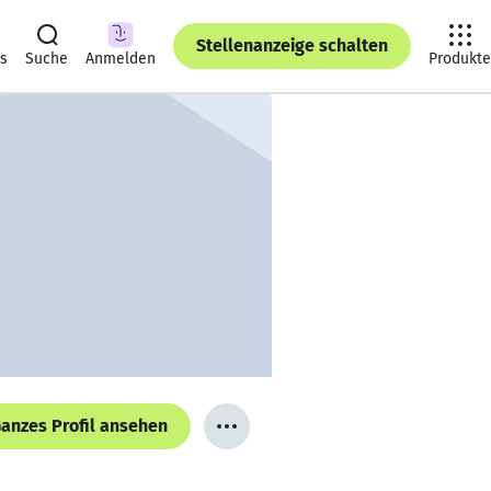
Stellenanzeige schalten
ts
Suche
Anmelden
Produkte
anzes Profil ansehen