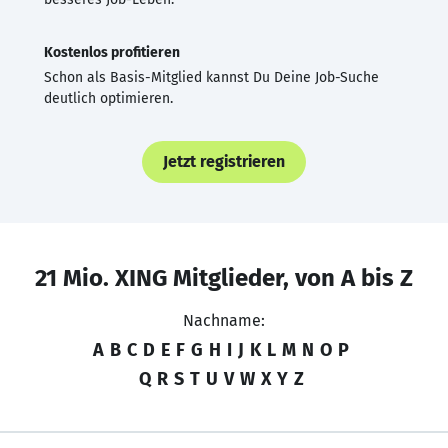
Kostenlos profitieren
Schon als Basis-Mitglied kannst Du Deine Job-Suche
deutlich optimieren.
Jetzt registrieren
21 Mio. XING Mitglieder, von A bis Z
Nachname:
A
B
C
D
E
F
G
H
I
J
K
L
M
N
O
P
Q
R
S
T
U
V
W
X
Y
Z