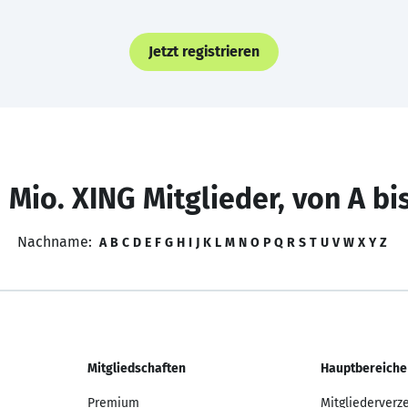
Jetzt registrieren
 Mio. XING Mitglieder, von A bi
Nachname:
A
B
C
D
E
F
G
H
I
J
K
L
M
N
O
P
Q
R
S
T
U
V
W
X
Y
Z
Mitgliedschaften
Hauptbereiche
Premium
Mitgliederverz