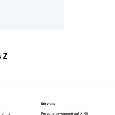
s Z
Services
eichnis
Personalgewinnung mit XING