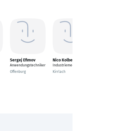
Sergej Efimov
Nico Kolberg
David Schacknies
Anwendungstechniker
Industriemechaniker
Bereichsleiter CNC
Drehen,
Offenburg
Kirrlach
Rundschleifen, Honen
Weiden in der
Oberpfalz