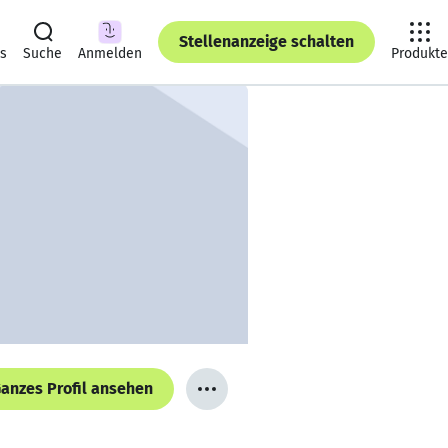
Stellenanzeige schalten
ts
Suche
Anmelden
Produkte
anzes Profil ansehen