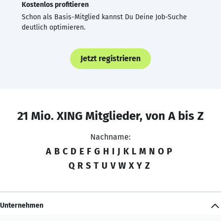
Kostenlos profitieren
Schon als Basis-Mitglied kannst Du Deine Job-Suche
deutlich optimieren.
Jetzt registrieren
21 Mio. XING Mitglieder, von A bis Z
Nachname:
A
B
C
D
E
F
G
H
I
J
K
L
M
N
O
P
Q
R
S
T
U
V
W
X
Y
Z
Unternehmen