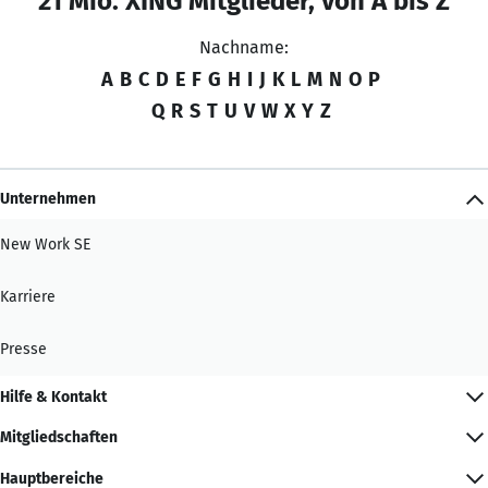
21 Mio. XING Mitglieder, von A bis Z
Nachname:
A
B
C
D
E
F
G
H
I
J
K
L
M
N
O
P
Q
R
S
T
U
V
W
X
Y
Z
Unternehmen
New Work SE
Karriere
Presse
Hilfe & Kontakt
Mitgliedschaften
Hauptbereiche