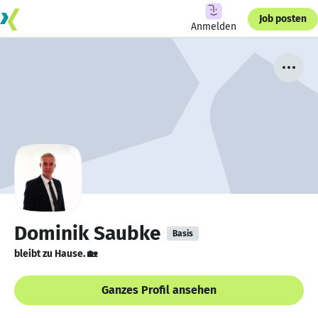
Job posten
Anmelden
Dominik Saubke
Basis
bleibt zu Hause. 🏡
Ganzes Profil ansehen