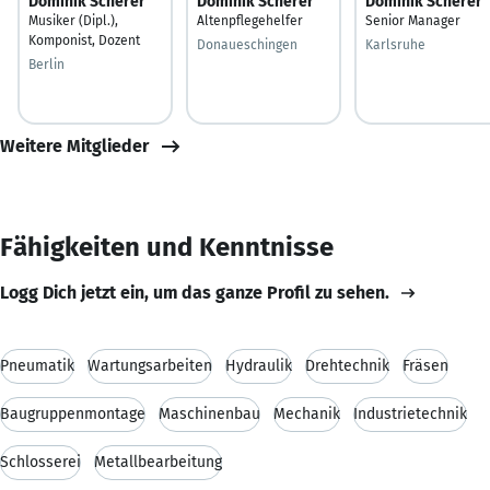
Dominik Scherer
Dominik Scherer
Dominik Scherer
Musiker (Dipl.),
Altenpflegehelfer
Senior Manager
Komponist, Dozent
Donaueschingen
Karlsruhe
Berlin
Weitere Mitglieder
Fähigkeiten und Kenntnisse
Logg Dich jetzt ein, um das ganze Profil zu sehen.
Pneumatik
Wartungsarbeiten
Hydraulik
Drehtechnik
Fräsen
Baugruppenmontage
Maschinenbau
Mechanik
Industrietechnik
Schlosserei
Metallbearbeitung