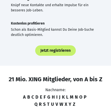
Knüpf neue Kontakte und erhalte Impulse für ein
besseres Job-Leben.
Kostenlos profitieren
Schon als Basis-Mitglied kannst Du Deine Job-Suche
deutlich optimieren.
Jetzt registrieren
21 Mio. XING Mitglieder, von A bis Z
Nachname:
A
B
C
D
E
F
G
H
I
J
K
L
M
N
O
P
Q
R
S
T
U
V
W
X
Y
Z