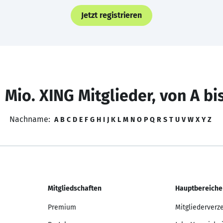
Jetzt registrieren
 Mio. XING Mitglieder, von A bi
Nachname:
A
B
C
D
E
F
G
H
I
J
K
L
M
N
O
P
Q
R
S
T
U
V
W
X
Y
Z
Mitgliedschaften
Hauptbereiche
Premium
Mitgliederverz