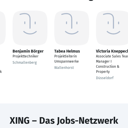
Benjamin Börger
Tabea Helmus
Victoria Kneppec
Projekttechniker
Projektleiterin
Associate Sales Te
Umspannwerke
Manager I
Schmallenberg
Construction &
Wallenhorst
k
Property
Düsseldorf
XING – Das Jobs-Netzwerk