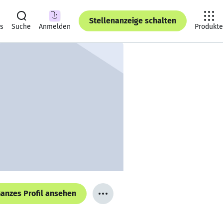
Stellenanzeige schalten
ts
Suche
Anmelden
Produkte
anzes Profil ansehen