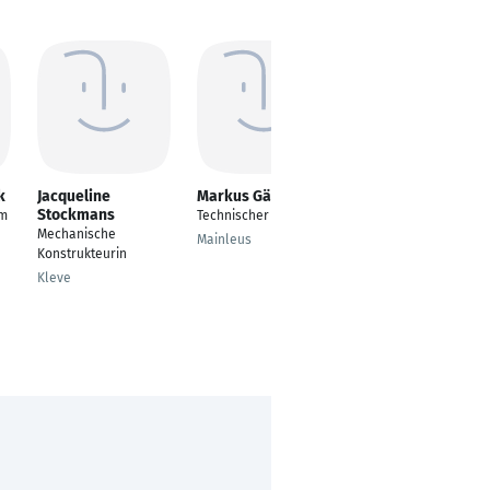
k
Jacqueline
Markus Gärtner
Nedim Licina
Stockmans
am
Technischer Zeichner
Projektleiter/Werkzeu
Mechanische
gkonstrukteur (Stanz-
Mainleus
Konstrukteurin
und
Umformwerkzeuge)
Kleve
Weinsberg