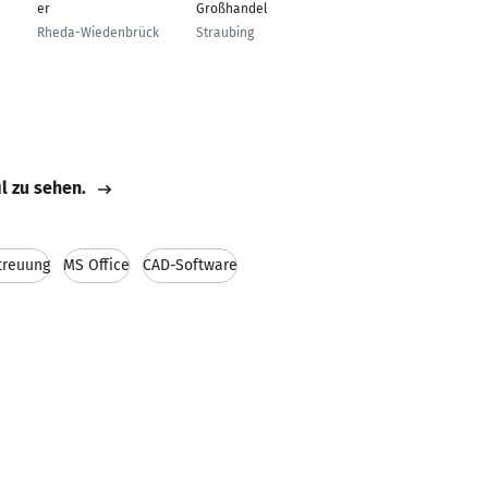
er
Großhandel
Rheda-Wiedenbrück
Straubing
il zu sehen.
treuung
MS Office
CAD-Software