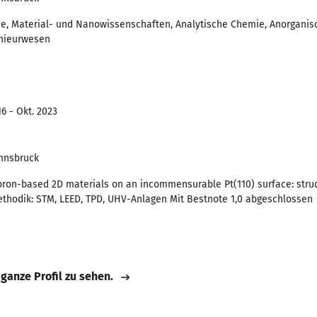
mie, Material- und Nanowissenschaften, Analytische Chemie, Anorgani
enieurwesen
6 - Okt. 2023
Innsbruck
Boron-based 2D materials on an incommensurable Pt(110) surface: stru
hodik: STM, LEED, TPD, UHV-Anlagen Mit Bestnote 1,0 abgeschlossen
 ganze Profil zu sehen.