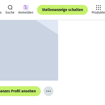
Stellenanzeige schalten
ts
Suche
Anmelden
Produkte
anzes Profil ansehen