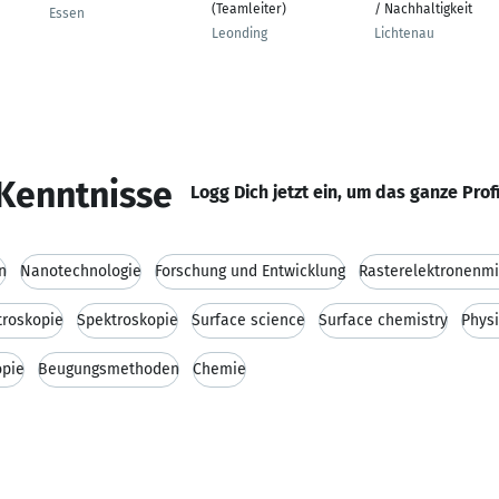
(Teamleiter)
/ Nachhaltigkeit
Essen
Leonding
Lichtenau
Kenntnisse
Logg Dich jetzt ein, um das ganze Prof
n
Nanotechnologie
Forschung und Entwicklung
Rasterelektronenmi
troskopie
Spektroskopie
Surface science
Surface chemistry
Phys
opie
Beugungsmethoden
Chemie