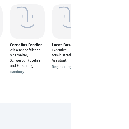
Cornelius Fendler
Lucas Busch
Nahid Boroujeni
Wissenschaftlicher
Executive
Wissenschaftliche
Mitarbeiter,
Administrative
Mitarbeiterin
Schwerpunkt Lehre
Assistant
Stuttgart
und Forschung
Regensburg
Hamburg