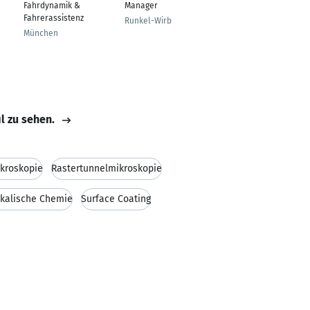
Fahrdynamik &
Manager
Investors
Fahrerassistenz
Runkel-Wirbelau
Tokyo
München
il zu sehen.
kroskopie
Rastertunnelmikroskopie
ikalische Chemie
Surface Coating