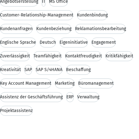
Angebotserstellung
IT
MS Office
Customer-Relationship-Management
Kundenbindung
Kundenanfragen
Kundenbeziehung
Reklamationsbearbeitung
Englische Sprache
Deutsch
Eigeninitiative
Engagement
Zuverlässigkeit
Teamfähigkeit
Kontaktfreudigkeit
Kritikfähigkeit
Kreativität
SAP
SAP S/4HANA
Beschaffung
Key Account Management
Marketing
Büromanagement
Assistenz der Geschäftsführung
ERP
Verwaltung
Projektassistenz