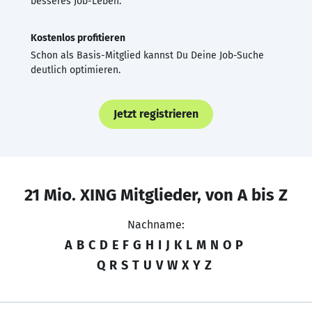
besseres Job-Leben.
Kostenlos profitieren
Schon als Basis-Mitglied kannst Du Deine Job-Suche
deutlich optimieren.
Jetzt registrieren
21 Mio. XING Mitglieder, von A bis Z
Nachname:
A
B
C
D
E
F
G
H
I
J
K
L
M
N
O
P
Q
R
S
T
U
V
W
X
Y
Z