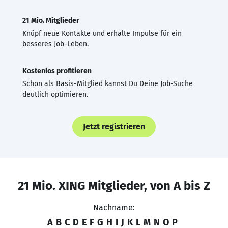
21 Mio. Mitglieder
Knüpf neue Kontakte und erhalte Impulse für ein
besseres Job-Leben.
Kostenlos profitieren
Schon als Basis-Mitglied kannst Du Deine Job-Suche
deutlich optimieren.
Jetzt registrieren
21 Mio. XING Mitglieder, von A bis Z
Nachname:
A
B
C
D
E
F
G
H
I
J
K
L
M
N
O
P