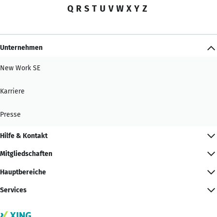
Q
R
S
T
U
V
W
X
Y
Z
Unternehmen
New Work SE
Karriere
Presse
Hilfe & Kontakt
Mitgliedschaften
Hauptbereiche
Services