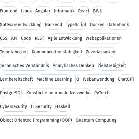
Frontend
Linux
Angular
Informatik
React
BWL
Softwareentwicklung
Backend
TypeScript
Docker
Datenbank
CSS
API
Code
REST
Agile Entwicklung
Webapplikationen
Teamfähigkeit
Kommunikationsfähigkeit
Zuverlässigkeit
Technisches Verständnis
Analytisches Denken
Zielstrebigkeit
Lernbereitschaft
Machine Learning
KI
Webanwendung
ChatGPT
PostgreSQL
Künstliche neuronale Netzwerke
PyTorch
Cybersecurity
IT Security
Haskell
Object Oriented Programming (OOP)
Quantum Computing