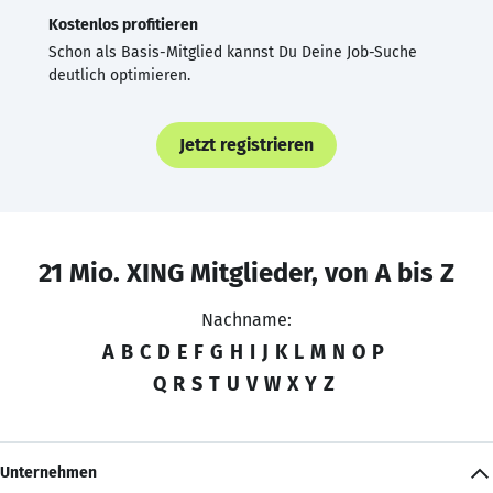
Kostenlos profitieren
Schon als Basis-Mitglied kannst Du Deine Job-Suche
deutlich optimieren.
Jetzt registrieren
21 Mio. XING Mitglieder, von A bis Z
Nachname:
A
B
C
D
E
F
G
H
I
J
K
L
M
N
O
P
Q
R
S
T
U
V
W
X
Y
Z
Unternehmen