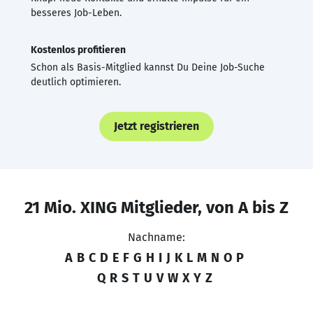
besseres Job-Leben.
Kostenlos profitieren
Schon als Basis-Mitglied kannst Du Deine Job-Suche
deutlich optimieren.
Jetzt registrieren
21 Mio. XING Mitglieder, von A bis Z
Nachname:
A
B
C
D
E
F
G
H
I
J
K
L
M
N
O
P
Q
R
S
T
U
V
W
X
Y
Z