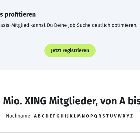
s profitieren
asis-Mitglied kannst Du Deine Job-Suche deutlich optimieren.
Jetzt registrieren
 Mio. XING Mitglieder, von A bi
Nachname:
A
B
C
D
E
F
G
H
I
J
K
L
M
N
O
P
Q
R
S
T
U
V
W
X
Y
Z