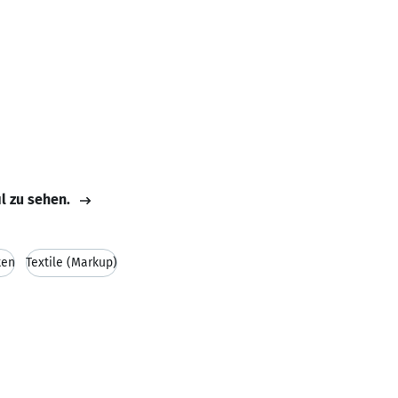
il zu sehen.
ten
Textile (Markup)