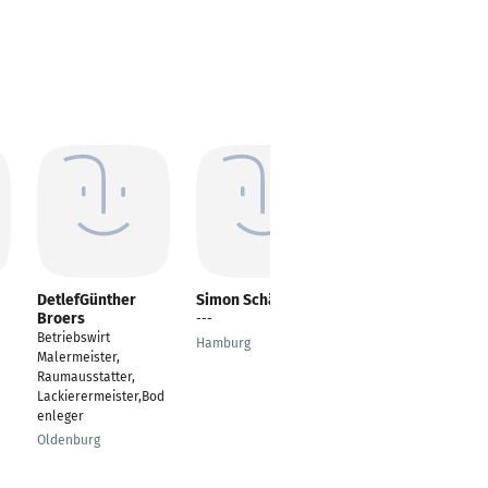
DetlefGünther
Simon Schächer
Hannah Kaspers
Broers
---
Gestalterin für
Betriebswirt
visuelles Marketing
Hamburg
Malermeister,
Alfter
Raumausstatter,
Lackierermeister,Bod
enleger
Oldenburg