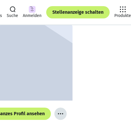
Stellenanzeige schalten
ts
Suche
Anmelden
Produkte
anzes Profil ansehen