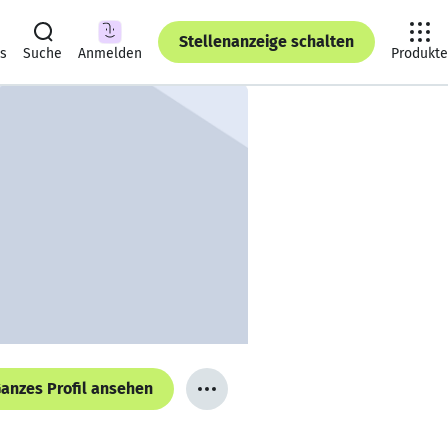
Stellenanzeige schalten
ts
Suche
Anmelden
Produkte
anzes Profil ansehen