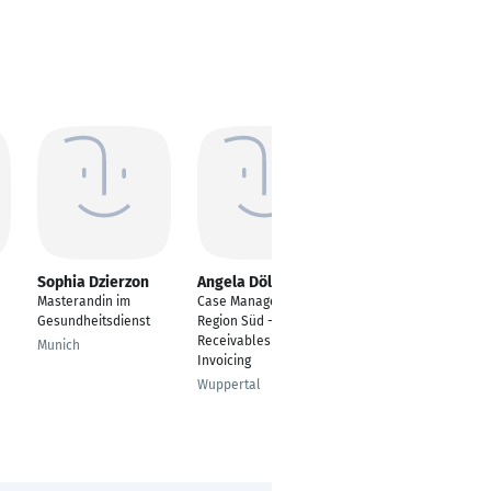
Sophia Dzierzon
Angela Dölling
Anousone Luong
Masterandin im
Case Managerin
PE! GmbH
Gesundheitsdienst
Region Süd - Accounts
Dortmund
Receivables &
Munich
Invoicing
Wuppertal