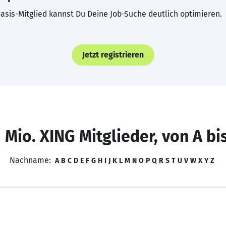
asis-Mitglied kannst Du Deine Job-Suche deutlich optimieren.
Jetzt registrieren
 Mio. XING Mitglieder, von A bi
Nachname:
A
B
C
D
E
F
G
H
I
J
K
L
M
N
O
P
Q
R
S
T
U
V
W
X
Y
Z