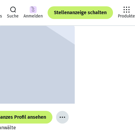
Stellenanzeige schalten
ts
Suche
Anmelden
Produkte
anzes Profil ansehen
sanwälte