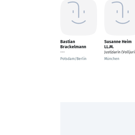
Bastian
Susanne Heim
Brackelmann
LL.M.
---
Justiziarin (Volljuri
Potsdam/Berlin
München