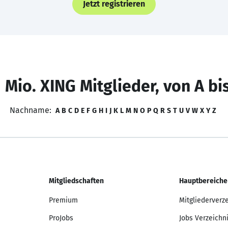
Jetzt registrieren
 Mio. XING Mitglieder, von A bi
Nachname:
A
B
C
D
E
F
G
H
I
J
K
L
M
N
O
P
Q
R
S
T
U
V
W
X
Y
Z
Mitgliedschaften
Hauptbereiche
Premium
Mitgliederverz
ProJobs
Jobs Verzeichn