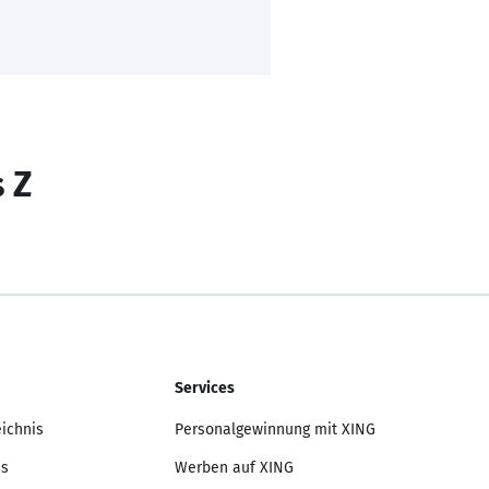
s Z
Services
eichnis
Personalgewinnung mit XING
is
Werben auf XING