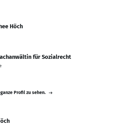
thee Höch
achanwältin für Sozialrecht
e
 ganze Profil zu sehen.
Höch