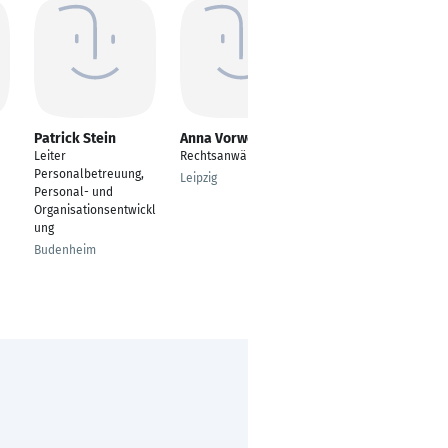
Patrick Stein
Anna Vorwerg
Harald Teschner
Leiter
Rechtsanwältin
gerichtlich
Personalbetreuung,
zugelassener
Leipzig
Personal- und
Rentenberater
Organisationsentwickl
München
ung
Budenheim