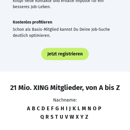
Knüpf neue Kontakte und erhalte Impulse für ein
besseres Job-Leben.
Kostenlos profitieren
Schon als Basis-Mitglied kannst Du Deine Job-Suche
deutlich optimieren.
Jetzt registrieren
21 Mio. XING Mitglieder, von A bis Z
Nachname:
A
B
C
D
E
F
G
H
I
J
K
L
M
N
O
P
Q
R
S
T
U
V
W
X
Y
Z