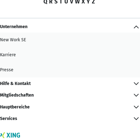
Q
R
S
T
U
V
W
X
Y
Z
Unternehmen
New Work SE
Karriere
Presse
Hilfe & Kontakt
Mitgliedschaften
Hauptbereiche
Services