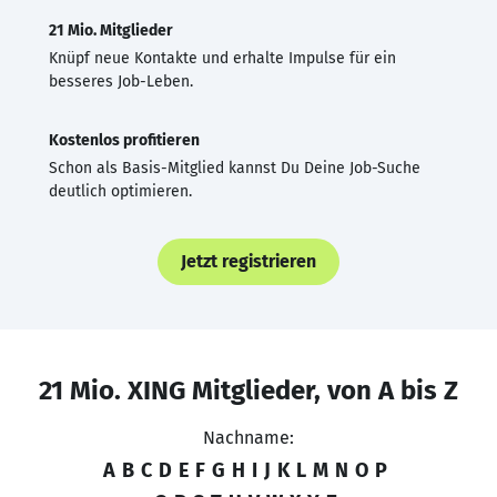
21 Mio. Mitglieder
Knüpf neue Kontakte und erhalte Impulse für ein
besseres Job-Leben.
Kostenlos profitieren
Schon als Basis-Mitglied kannst Du Deine Job-Suche
deutlich optimieren.
Jetzt registrieren
21 Mio. XING Mitglieder, von A bis Z
Nachname:
A
B
C
D
E
F
G
H
I
J
K
L
M
N
O
P