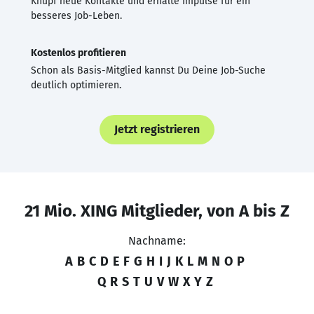
Knüpf neue Kontakte und erhalte Impulse für ein
besseres Job-Leben.
Kostenlos profitieren
Schon als Basis-Mitglied kannst Du Deine Job-Suche
deutlich optimieren.
Jetzt registrieren
21 Mio. XING Mitglieder, von A bis Z
Nachname:
A
B
C
D
E
F
G
H
I
J
K
L
M
N
O
P
Q
R
S
T
U
V
W
X
Y
Z