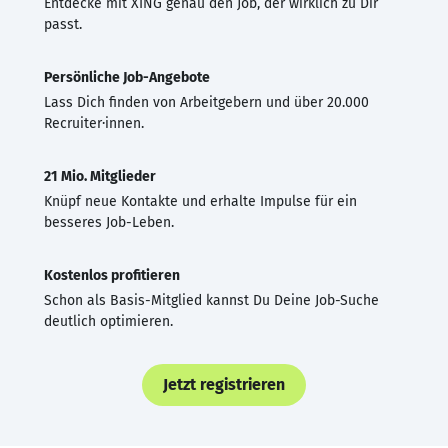
Entdecke mit XING genau den Job, der wirklich zu Dir
passt.
Persönliche Job-Angebote
Lass Dich finden von Arbeitgebern und über 20.000
Recruiter·innen.
21 Mio. Mitglieder
Knüpf neue Kontakte und erhalte Impulse für ein
besseres Job-Leben.
Kostenlos profitieren
Schon als Basis-Mitglied kannst Du Deine Job-Suche
deutlich optimieren.
Jetzt registrieren