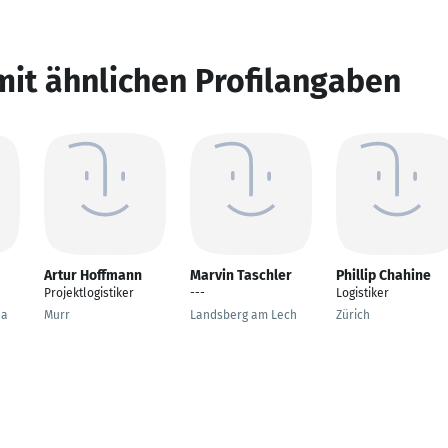
mit ähnlichen Profilangaben
Artur Hoffmann
Marvin Taschler
Phillip Chahine
Projektlogistiker
---
Logistiker
na
Murr
Landsberg am Lech
Zürich