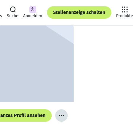
Stellenanzeige schalten
ts
Suche
Anmelden
Produkte
anzes Profil ansehen