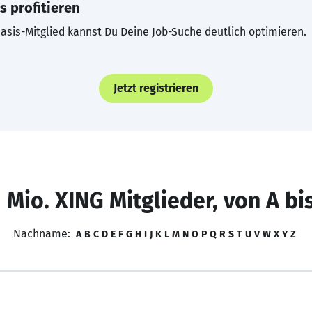
s profitieren
asis-Mitglied kannst Du Deine Job-Suche deutlich optimieren.
Jetzt registrieren
 Mio. XING Mitglieder, von A bi
Nachname:
A
B
C
D
E
F
G
H
I
J
K
L
M
N
O
P
Q
R
S
T
U
V
W
X
Y
Z