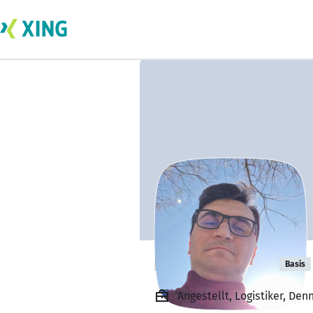
Dragan Kjirikj
Basis
Angestellt, Logistiker, Den