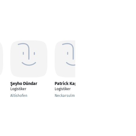
Şeyho Dündar
Patrick Kapitza
Timo Stipkovic
Logistiker
Logistiker
Disponent
Altishofen
Neckarsulm
Heidenheim an der
Brenz