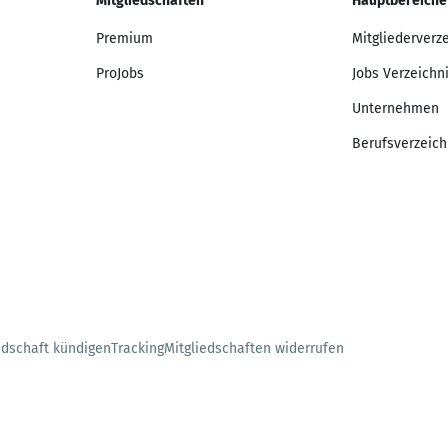
Mitgliedschaften
Hauptbereiche
Premium
Mitgliederverz
ProJobs
Jobs Verzeichn
Unternehmen
Berufsverzeich
edschaft kündigen
Tracking
Mitgliedschaften widerrufen