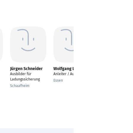
Jürgen Schneider
Wolfgang Lehnhoff
Ramazan
Altungeyik
Ausbilder für
Anleiter / Ausbilder
Mitarbeiter
Ladungssicherung
Essen
Qualitätssicherung/A
Schaafheim
usbilder gewerbliche
Auszubildende
Stockstadt am Main