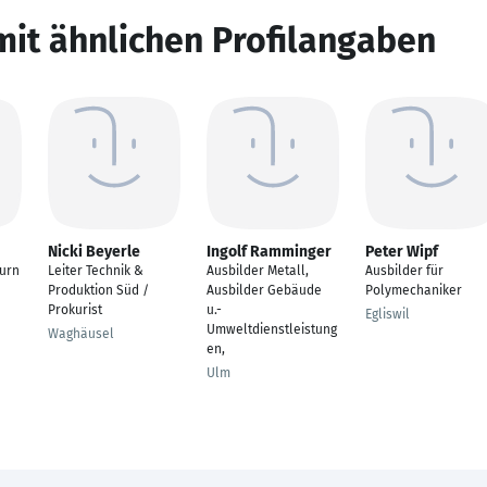
mit ähnlichen Profilangaben
Nicki Beyerle
Ingolf Ramminger
Peter Wipf
turn
Leiter Technik &
Ausbilder Metall,
Ausbilder für
Produktion Süd /
Ausbilder Gebäude
Polymechaniker
Prokurist
u.-
Egliswil
Umweltdienstleistung
Waghäusel
en,
Ulm