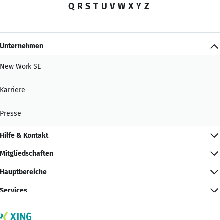
Q
R
S
T
U
V
W
X
Y
Z
Unternehmen
New Work SE
Karriere
Presse
Hilfe & Kontakt
Mitgliedschaften
Hauptbereiche
Services