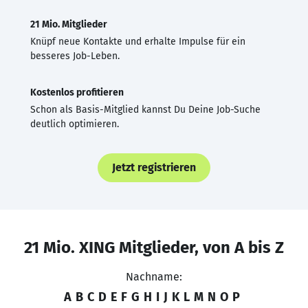
21 Mio. Mitglieder
Knüpf neue Kontakte und erhalte Impulse für ein
besseres Job-Leben.
Kostenlos profitieren
Schon als Basis-Mitglied kannst Du Deine Job-Suche
deutlich optimieren.
Jetzt registrieren
21 Mio. XING Mitglieder, von A bis Z
Nachname:
A
B
C
D
E
F
G
H
I
J
K
L
M
N
O
P