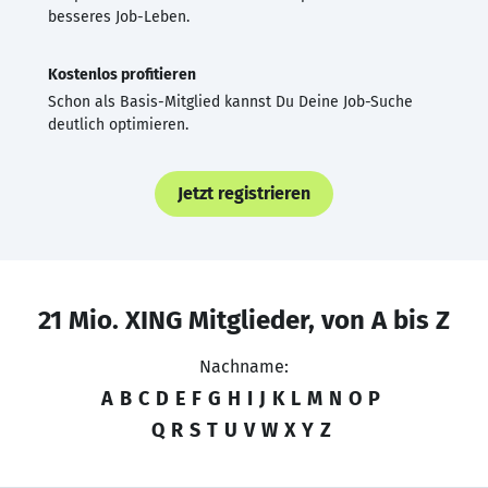
besseres Job-Leben.
Kostenlos profitieren
Schon als Basis-Mitglied kannst Du Deine Job-Suche
deutlich optimieren.
Jetzt registrieren
21 Mio. XING Mitglieder, von A bis Z
Nachname:
A
B
C
D
E
F
G
H
I
J
K
L
M
N
O
P
Q
R
S
T
U
V
W
X
Y
Z