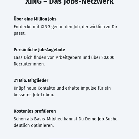
XING – Das Jobs-Netzwerk
Über eine Million Jobs
Entdecke mit XING genau den Job, der wirklich zu Dir
passt.
Persönliche Job-Angebote
Lass Dich finden von Arbeitgebern und über 20.000
Recruiter·innen.
21 Mio. Mitglieder
Knüpf neue Kontakte und erhalte Impulse für ein
besseres Job-Leben.
Kostenlos profitieren
Schon als Basis-Mitglied kannst Du Deine Job-Suche
deutlich optimieren.