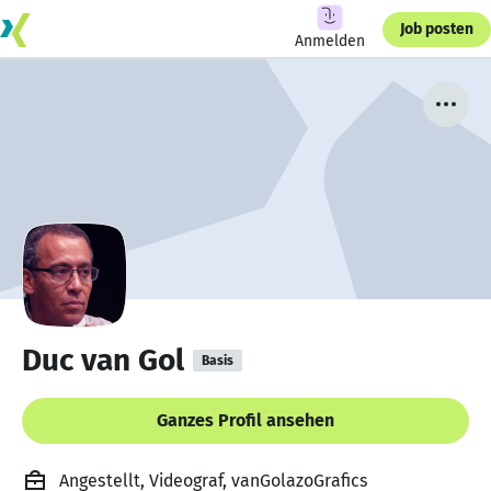
Job posten
Anmelden
Duc van Gol
Basis
Ganzes Profil ansehen
Angestellt, Videograf, vanGolazoGrafics