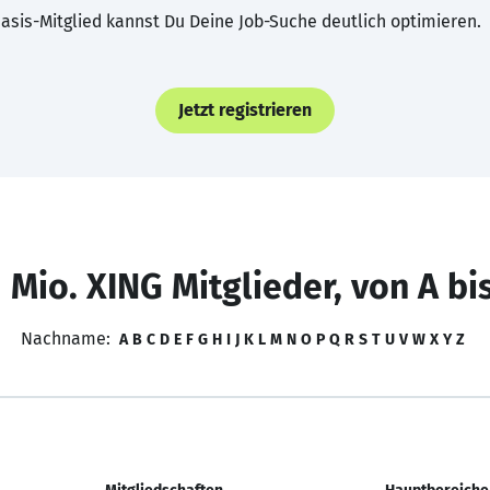
asis-Mitglied kannst Du Deine Job-Suche deutlich optimieren.
Jetzt registrieren
 Mio. XING Mitglieder, von A bi
Nachname:
A
B
C
D
E
F
G
H
I
J
K
L
M
N
O
P
Q
R
S
T
U
V
W
X
Y
Z