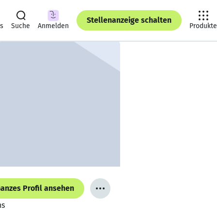
Stellenanzeige schalten
ts
Suche
Anmelden
Produkte
anzes Profil ansehen
ns