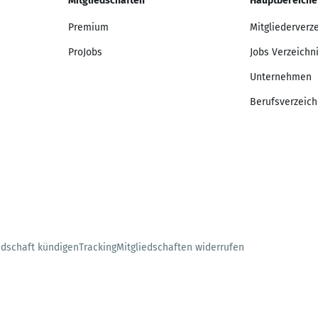
Mitgliedschaften
Hauptbereiche
Premium
Mitgliederverz
ProJobs
Jobs Verzeichn
Unternehmen
Berufsverzeich
edschaft kündigen
Tracking
Mitgliedschaften widerrufen