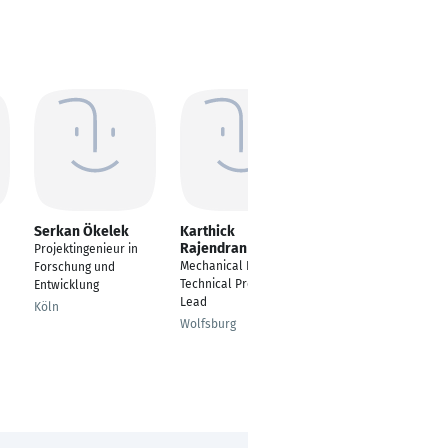
Serkan Ökelek
Karthick
Ahmed Shoihy
Rajendran
Projektingenieur in
Entwicklungsingenieu
Mechanical Engineer -
Forschung und
r
Technical Project
Entwicklung
Böblingen
Lead
Köln
Wolfsburg