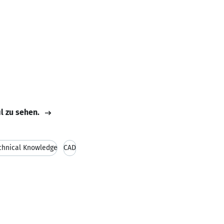
il zu sehen.
chnical Knowledge
CAD