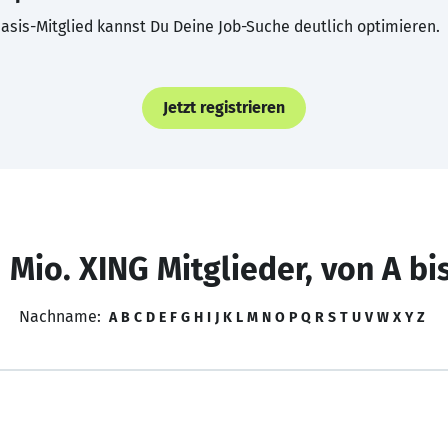
asis-Mitglied kannst Du Deine Job-Suche deutlich optimieren.
Jetzt registrieren
 Mio. XING Mitglieder, von A bi
Nachname:
A
B
C
D
E
F
G
H
I
J
K
L
M
N
O
P
Q
R
S
T
U
V
W
X
Y
Z