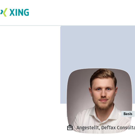
Dustin Pieper
Basis
Angestellt, DefTax Consult