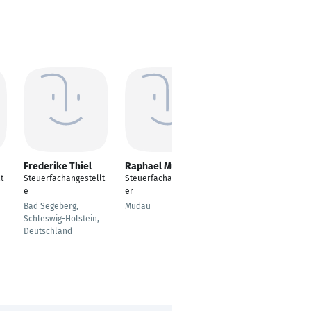
Frederike Thiel
Raphael Mūnch
Nicole Gieser
t
Steuerfachangestellt
Steuerfachangestellt
Steuerfachangestellt
e
er
e
Bad Segeberg,
Mudau
Oftersheim
Schleswig-Holstein,
Deutschland