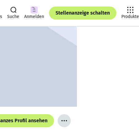
Stellenanzeige schalten
ts
Suche
Anmelden
Produkte
anzes Profil ansehen