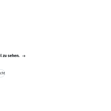
il zu sehen.
cht