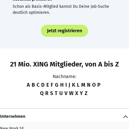
Schon als Basis-Mitglied kannst Du Deine Job-Suche
deutlich optimieren.
Jetzt registrieren
21 Mio. XING Mitglieder, von A bis Z
Nachname:
A
B
C
D
E
F
G
H
I
J
K
L
M
N
O
P
Q
R
S
T
U
V
W
X
Y
Z
Unternehmen
New Work SE