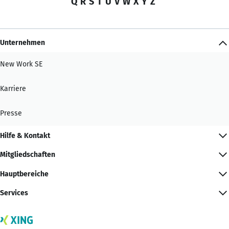
Q
R
S
T
U
V
W
X
Y
Z
Unternehmen
New Work SE
Karriere
Presse
Hilfe & Kontakt
Mitgliedschaften
Hauptbereiche
Services