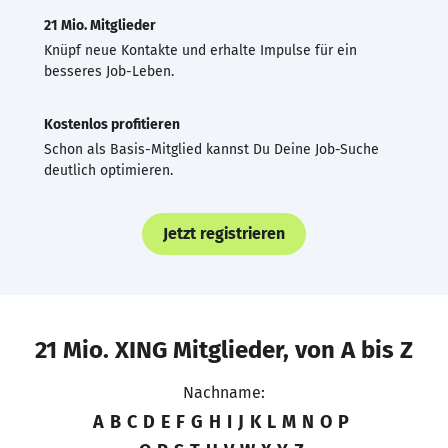
21 Mio. Mitglieder
Knüpf neue Kontakte und erhalte Impulse für ein
besseres Job-Leben.
Kostenlos profitieren
Schon als Basis-Mitglied kannst Du Deine Job-Suche
deutlich optimieren.
Jetzt registrieren
21 Mio. XING Mitglieder, von A bis Z
Nachname:
A
B
C
D
E
F
G
H
I
J
K
L
M
N
O
P