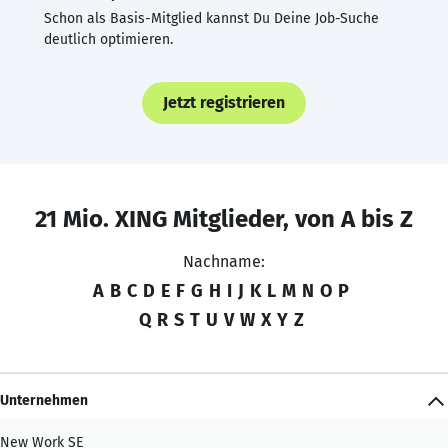
Schon als Basis-Mitglied kannst Du Deine Job-Suche
deutlich optimieren.
Jetzt registrieren
21 Mio. XING Mitglieder, von A bis Z
Nachname:
A
B
C
D
E
F
G
H
I
J
K
L
M
N
O
P
Q
R
S
T
U
V
W
X
Y
Z
Unternehmen
New Work SE