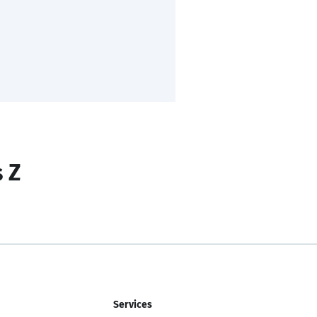
s Z
Services