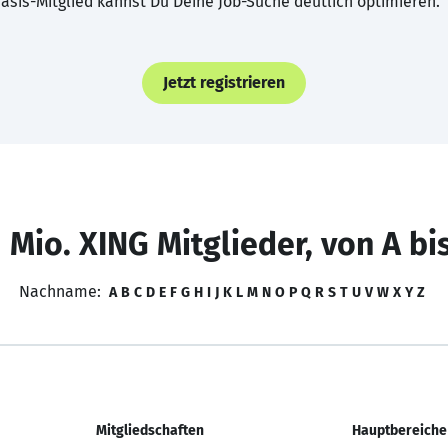
asis-Mitglied kannst Du Deine Job-Suche deutlich optimieren.
Jetzt registrieren
 Mio. XING Mitglieder, von A bi
Nachname:
A
B
C
D
E
F
G
H
I
J
K
L
M
N
O
P
Q
R
S
T
U
V
W
X
Y
Z
Mitgliedschaften
Hauptbereiche