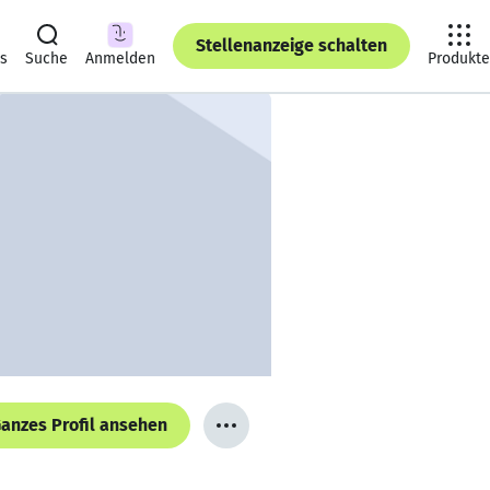
Stellenanzeige schalten
ts
Suche
Anmelden
Produkte
anzes Profil ansehen