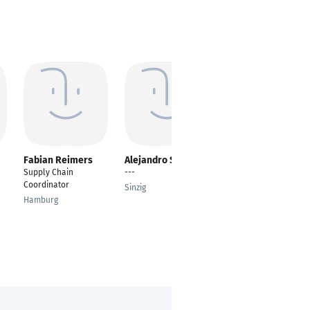
Fabian Reimers
Alejandro Souza
NATHANIEL
DENELSON
Supply Chain
---
DOWUONA
Coordinator
Sinzig
---
Hamburg
Dubai