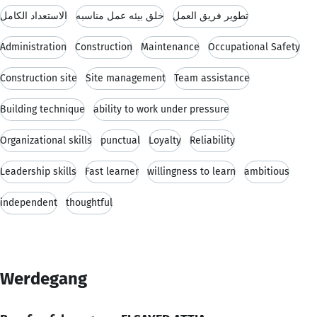
تطوير فريق العمل
خلق بيئه عمل مناسبه
الاستعداد الكامل
Administration
Construction
Maintenance
Occupational Safety
Construction site
Site management
Team assistance
Building technique
ability to work under pressure
Organizational skills
punctual
Loyalty
Reliability
Leadership skills
Fast learner
willingness to learn
ambitious
independent
thoughtful
Werdegang