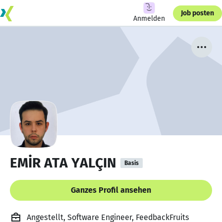
Job posten
Anmelden
EMİR ATA YALÇIN
Basis
Ganzes Profil ansehen
Angestellt, Software Engineer, FeedbackFruits