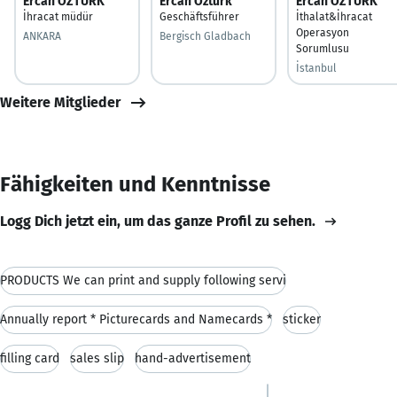
Ercan ÖZTÜRK
Ercan Öztürk
Ercan ÖZTÜRK
İhracat müdür
Geschäftsführer
İthalat&İhracat
Operasyon
ANKARA
Bergisch Gladbach
Sorumlusu
İstanbul
Weitere Mitglieder
Fähigkeiten und Kenntnisse
Logg Dich jetzt ein, um das ganze Profil zu sehen.
PRODUCTS We can print and supply following servi
Annually report * Picturecards and Namecards *
sticker
filling card
sales slip
hand-advertisement