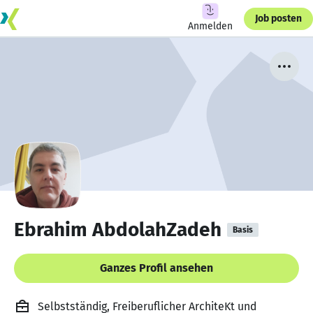
Job posten
Anmelden
Ebrahim AbdolahZadeh
Basis
Ganzes Profil ansehen
Selbstständig, Freiberuflicher ArchiteKt und