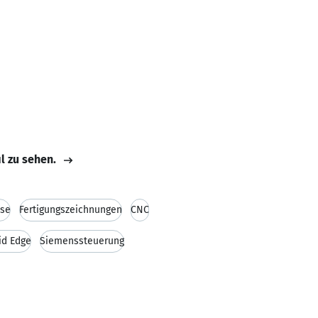
il zu sehen.
sse
Fertigungszeichnungen
CNC
id Edge
Siemenssteuerung