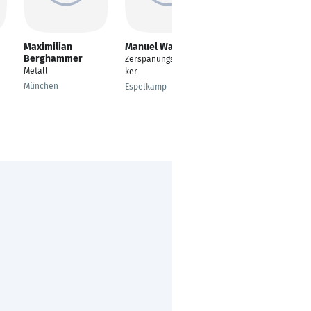
Maximilian
Manuel Walker
Tim Hirndorf
Berghammer
Zerspanungsmechani
Zerspanungsmechani
Metall
ker
ker
München
Espelkamp
Friedrichsdorf