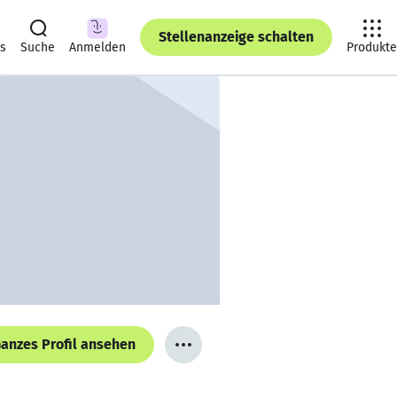
Stellenanzeige schalten
ts
Suche
Anmelden
Produkte
anzes Profil ansehen