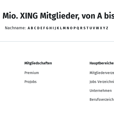
 Mio. XING Mitglieder, von A bi
Nachname:
A
B
C
D
E
F
G
H
I
J
K
L
M
N
O
P
Q
R
S
T
U
V
W
X
Y
Z
Mitgliedschaften
Hauptbereiche
Premium
Mitgliederverz
ProJobs
Jobs Verzeichn
Unternehmen
Berufsverzeich