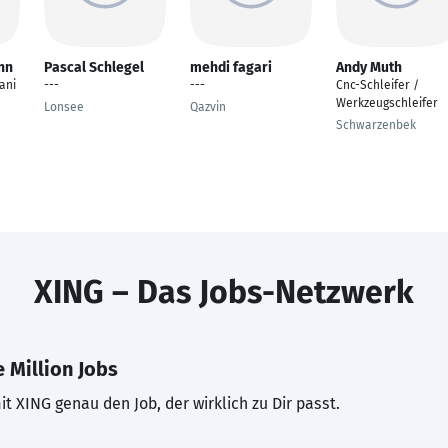
nn
Pascal Schlegel
mehdi fagari
Andy Muth
ani
---
---
Cnc-Schleifer /
Werkzeugschleifer
Lonsee
Qazvin
Schwarzenbek
XING – Das Jobs-Netzwerk
 Million Jobs
t XING genau den Job, der wirklich zu Dir passt.