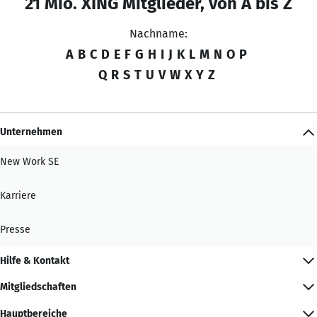
21 Mio. XING Mitglieder, von A bis Z
Nachname:
A
B
C
D
E
F
G
H
I
J
K
L
M
N
O
P
Q
R
S
T
U
V
W
X
Y
Z
Unternehmen
New Work SE
Karriere
Presse
Hilfe & Kontakt
Mitgliedschaften
Hauptbereiche