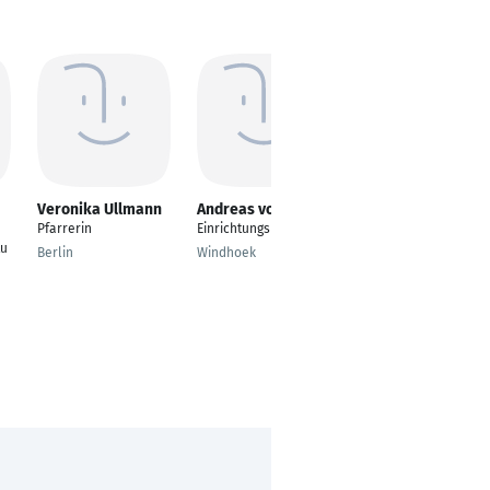
Veronika Ullmann
Andreas vom Ende
Gregor
Lauenburger
Pfarrerin
Einrichtungsleitung
Schulseelsorger am
tu
Berlin
Windhoek
bischöflichen
Mariengymnasium
Essen-Werden
Essen