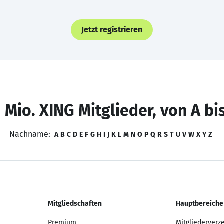
Jetzt registrieren
 Mio. XING Mitglieder, von A bi
Nachname:
A
B
C
D
E
F
G
H
I
J
K
L
M
N
O
P
Q
R
S
T
U
V
W
X
Y
Z
Mitgliedschaften
Hauptbereiche
Premium
Mitgliederverz