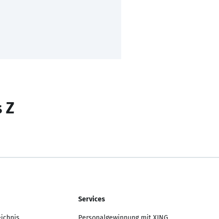
s Z
Services
eichnis
Personalgewinnung mit XING