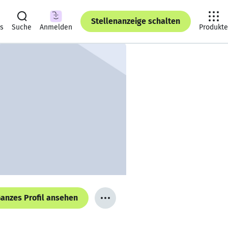
Stellenanzeige schalten
ts
Suche
Anmelden
Produkte
anzes Profil ansehen